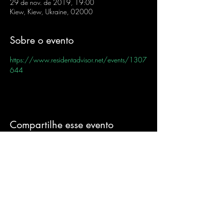
29 de nov. de 2019, 19:00
Kiew, Kiew, Ukraine, 02000
Sobre o evento
https://www.residentadvisor.net/events/1307
644
Compartilhe esse evento
Sign-Up to Our
Newsletter