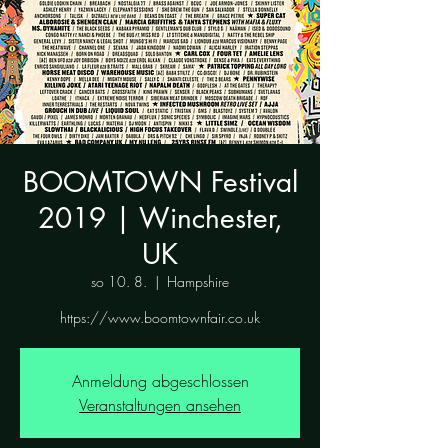
BOOMTOWN Festival
2019 | Winchester,
UK
so 10. 8.
  |  
Hampshire
https://www.boomtownfair.co.uk
Anmeldung abgeschlossen
Veranstaltungen ansehen