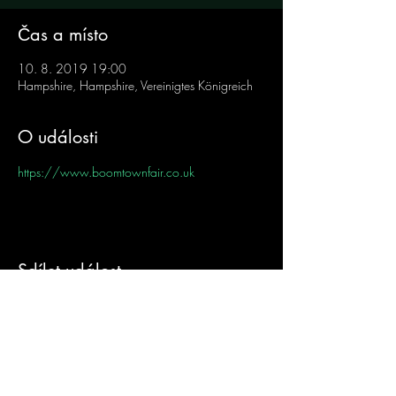
Čas a místo
10. 8. 2019 19:00
Hampshire, Hampshire, Vereinigtes Königreich
O události
https://www.boomtownfair.co.uk
Sdílet událost