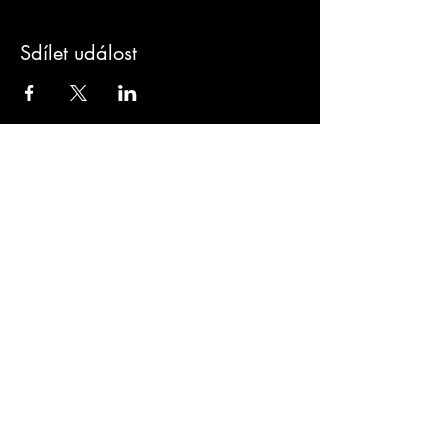
Sdílet událost
Sign-Up to Our
Newsletter
Never miss an update
I agree to the privacy policy.
Subscribe Now