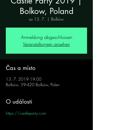
Castle Party 2019 |
Bolkow, Poland
so 13. 7.
  |  
Bolków
Anmeldung abgeschlossen
Veranstaltungen ansehen
Čas a místo
13. 7. 2019 19:00
Bolków, 59-420 Bolków, Polen
O události
https://castleparty.com