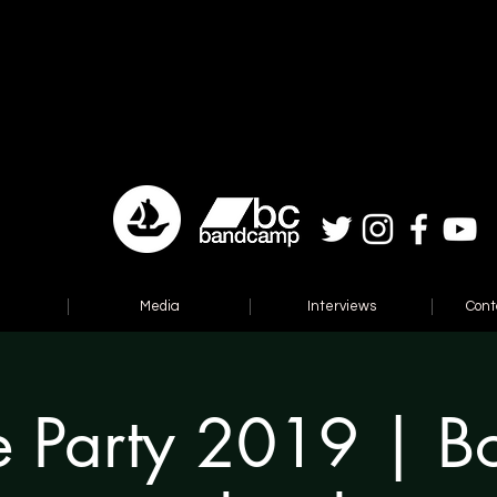
Media
Interviews
Cont
e Party 2019 | B