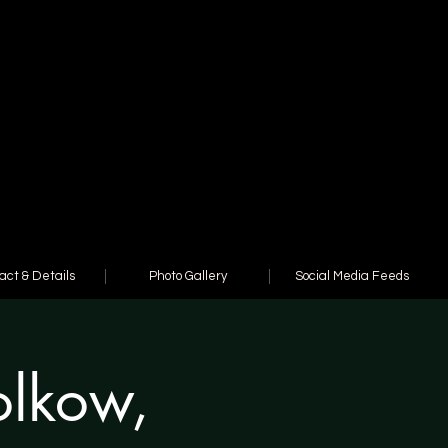
act & Details
Photo Gallery
Social Media Feeds
olkow,