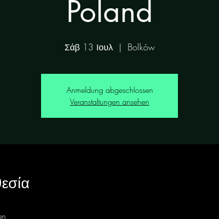
Poland
Σάβ 13 Ιουλ
  |  
Bolków
Anmeldung abgeschlossen
Veranstaltungen ansehen
εσία
en