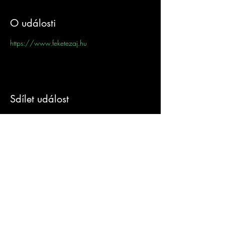
O události
https://www.feketezaj.hu
Sdílet událost
Sign-Up to Our
Newsletter
Never miss an update