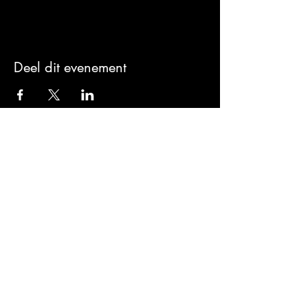
Deel dit evenement
Sign-Up to Our
Newsletter
Never miss an update