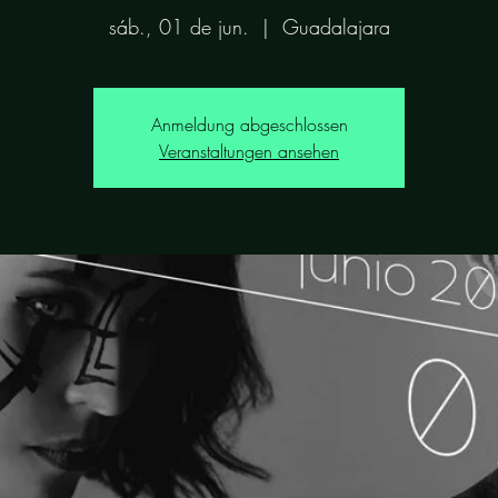
sáb., 01 de jun.
  |  
Guadalajara
Anmeldung abgeschlossen
Veranstaltungen ansehen