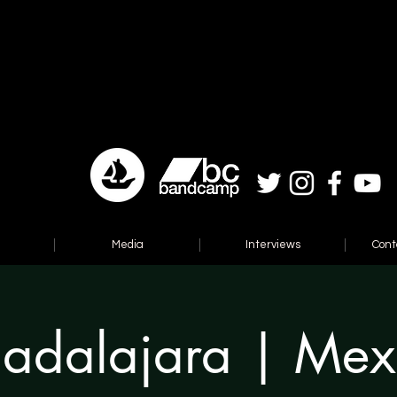
Media
Interviews
Cont
adalajara | Mex