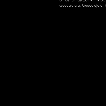
01 de jun. de 2019, 19:00
Guadalajara, Guadalajara, J