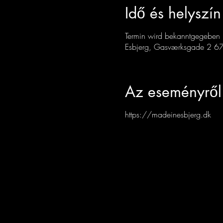
Idő és helyszín
Termin wird bekanntgegeben
Esbjerg, Gasværksgade 2 67
Az eseményről
https://madeinesbjerg.dk