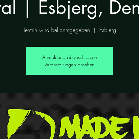
val | Esbjerg, D
Termin wird bekanntgegeben
  |  
Esbjerg
Anmeldung abgeschlossen
Veranstaltungen ansehen