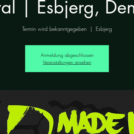
val | Esbjerg, D
Termin wird bekanntgegeben
  |  
Esbjerg
Anmeldung abgeschlossen
Veranstaltungen ansehen