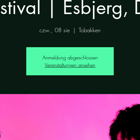
stival | Esbjerg,
czw., 08 sie
  |  
Tobakken
Anmeldung abgeschlossen
Veranstaltungen ansehen