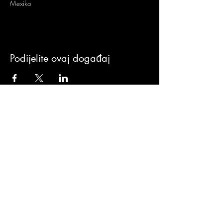
Mexiko
Podijelite ovaj događaj
Sign-Up to Our
Newsletter
Never miss an update