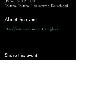
06 Sep. 2019 19:00
Deutzen, Deutzen, Neukieritzsch, Deutschland
About the event
https://www.nocturnal-culture-night.de
Share this event
Sign-Up to Our
Newsletter
Never miss an update