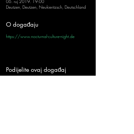
06. ruj 2019. 19:00
Deutzen, Deutzen, Neukieritzsch, Deutschland
O događaju
https://www.nocturnal-culture-night.de
Podijelite ovaj događaj
Sign-Up to Our
Newsletter
Never miss an update