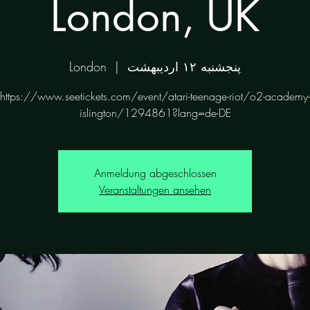
London, UK
پنجشنبه ۱۲ اردیبهشت
  |  
London
https://www.seetickets.com/event/atari-teenage-riot/o2-academy-
islington/1294861?lang=de-DE
Anmeldung abgeschlossen
Veranstaltungen ansehen