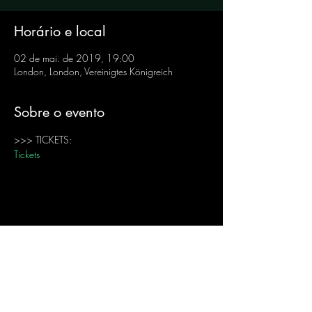
Horário e local
02 de mai. de 2019, 19:00
London, London, Vereinigtes Königreich
Sobre o evento
>>> TICKETS: 
Tickets
Compartilhe esse evento