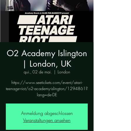
O2 Academy Islington
| London, UK
qui., 02 de mai.
  |  
London
https://www.seetickets.com/event/atari-
teenage-riot/o2-academy-islington/1294861?
lang=de-DE
Anmeldung abgeschlossen
Veranstaltungen ansehen