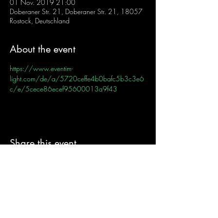
01 Nov. 2019 21:00
Doberaner Str. 21, Doberaner Str. 21, 18057
Rostock, Deutschland
About the event
https://www.eventim-
light.com/de/a/5720ceffe4b0bafc5b3c3e6
c/e/5cece86ecef95600013a9f43
Share this event