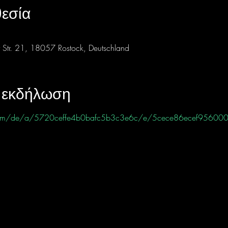
εσία
 Str. 21, 18057 Rostock, Deutschland
ν εκδήλωση
ht.com/de/a/5720ceffe4b0bafc5b3c3e6c/e/5cece86ecef95600