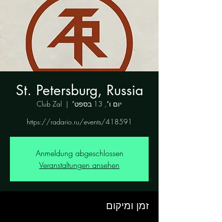
St. Petersburg, Russia
יום ו׳, 13 בספט׳
  |  
Club Zal
https://radario.ru/events/418591
Anmeldung abgeschlossen
Veranstaltungen ansehen
זמן ומיקום