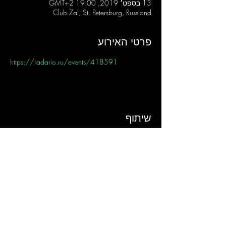
13 בספט׳ 2019, 19:00 GMT‎+2‎
Club Zal, St. Petersburg, Russland
פרטי האירוע
https://radario.ru/events/418591
שיתוף
Sign-Up to Our
Newsletter
Never miss an update