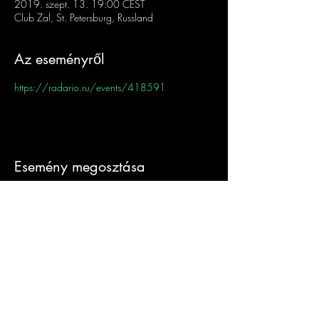
2019. szept. 13. 19:00 CEST
Club Zal, St. Petersburg, Russland
Az eseményről
https://radario.ru/events/418591
Esemény megosztása
Sign-Up to Our
Newsletter
Never miss an update