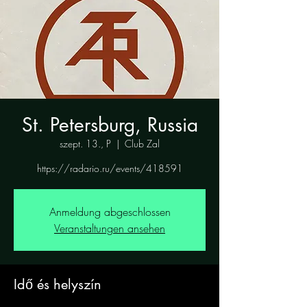
St. Petersburg, Russia
szept. 13., P
  |  
Club Zal
https://radario.ru/events/418591
Anmeldung abgeschlossen
Veranstaltungen ansehen
Idő és helyszín