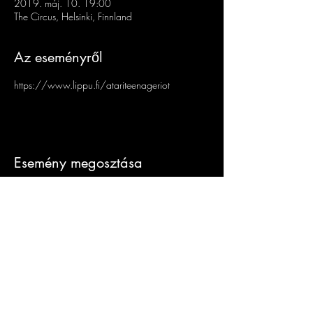
2019. máj. 10. 19:00
The Circus, Helsinki, Finnland
Az eseményről
https://www.lippu.fi/atariteenageriot
Esemény megosztása
Sign-Up to Our
Newsletter
Never miss an update