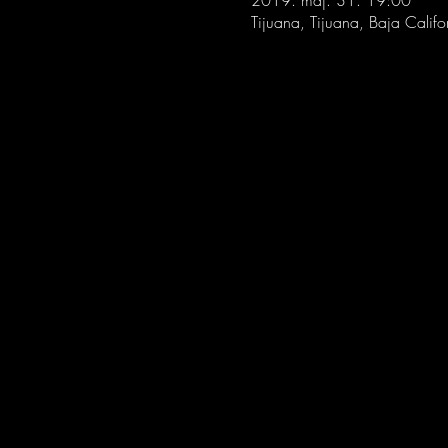
2019. máj. 31. 19:00
Tijuana, Tijuana, Baja Califo