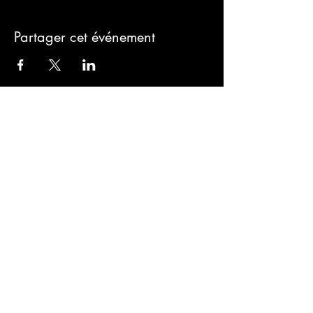
Partager cet événement
Sign-Up to Our
Newsletter
Never miss an update
I agree to the privacy policy.
Subscribe Now