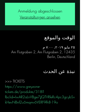
Anmeldung abgeschlossen
Veranstaltungen ansehen
الوقت والموقع
٢٥ مايو ٢٠١٩، ٧:٠٠ م
Am Flutgraben 2, Am Flutgraben 2, 12435
Berlin, Deutschland
نبذة عن الحدث
>>> TICKETS
https://www.greyzone-
tickets.de/produkte/318?
fbclid=IwAR2aLnVBge7jJQTVRfeRc4pc3gcybSv
kHevNBnf2u6mqmv6VERF9fh8-19o