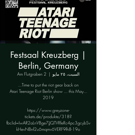
Festsaal Kreuzberg |
Berlin, Germany
السبت، ٢٥ مايو
  |  
Am Flutgraben 2
Atari Teenage Riot Berlin show ... this May...
https://www.greyzone-
tickets.de/produkte/318?
fbclid=IwAR2aLnVBge7jJQTVRfeRc4pc3gcybSv
kHevNBnf2u6mqmv6VERF9fh8-19o