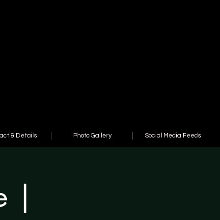
act & Details
Photo Gallery
Social Media Feeds
e |