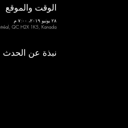
الوقت والموقع
٢٨ يونيو ٢٠١٩، ٧:٠٠ م
Montréal, QC H2X 1K5, Kanada
نبذة عن الحدث