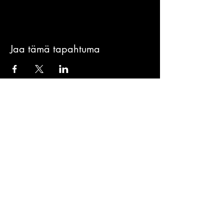
Jaa tämä tapahtuma
Sign-Up to Our
Newsletter
Never miss an update