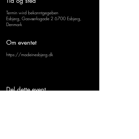
Tid og sted
Termin wird bekanntgegeben
Esbjerg, Gasværksgade 2 6700 Esbjerg,
Denmark
Om eventet
https://madeinesbjerg.dk
Del dette event