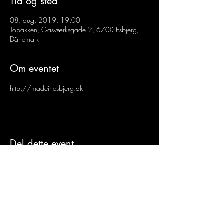
Tid og sted
08. aug. 2019, 19.00
Tobakken, Gasværksgade 2, 6700 Esbjerg,
Dänemark
Om eventet
http://madeinesbjerg.dk
Del dette event