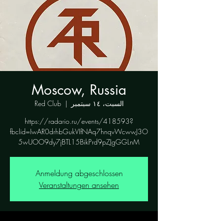
Moscow, Russia
السبت، ١٤ سبتمبر
  |  
Red Club
https://radario.ru/events/418593?
fbclid=IwAR0drhbGukVIfNAq7hnqvWcwwJ3O
5wUOO9dy7jBTL15BikPrd9pZJgGGLnM
Anmeldung abgeschlossen
Veranstaltungen ansehen