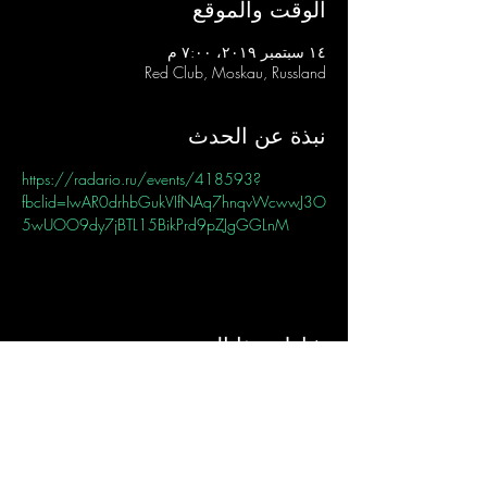
الوقت والموقع
١٤ سبتمبر ٢٠١٩، ٧:٠٠ م
Red Club, Moskau, Russland
نبذة عن الحدث
https://radario.ru/events/418593?
fbclid=IwAR0drhbGukVIfNAq7hnqvWcwwJ3O
5wUOO9dy7jBTL15BikPrd9pZJgGGLnM
شارِك هذا الحدث