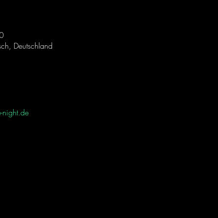
0
sch, Deutschland
-night.de