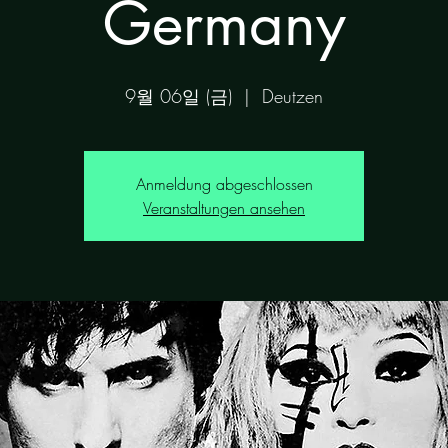
Germany
9월 06일 (금)
  |  
Deutzen
Anmeldung abgeschlossen
Veranstaltungen ansehen