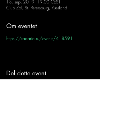
13. sep. 2019, 19.00 CEST
Club Zal, St. Petersburg, Russland
Om eventet
https://radario.ru/events/418591
Del dette event
Sign-Up to Our
Newsletter
Never miss an update