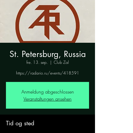
St. Petersburg, Russia
fre. 13. sep.
  |  
Club Zal
https://radario.ru/events/418591
Anmeldung abgeschlossen
Veranstaltungen ansehen
Tid og sted