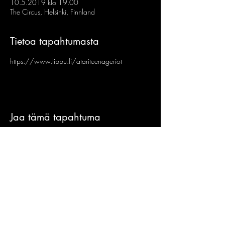
10.5.2019 klo 19.00
The Circus, Helsinki, Finnland
Tietoa tapahtumasta
https://www.lippu.fi/atariteenageriot
Jaa tämä tapahtuma
Sign-Up to Our
Newsletter
Never miss an update